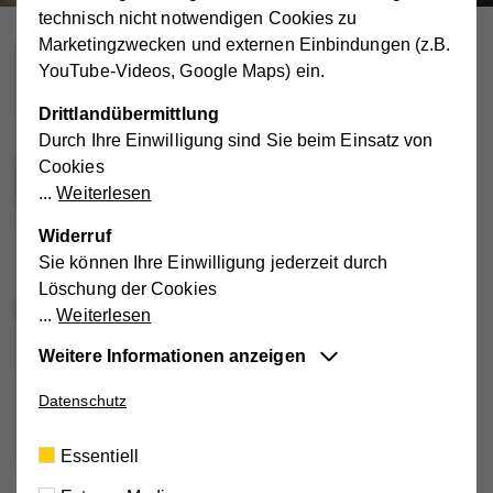
technisch nicht notwendigen Cookies zu
Marketingzwecken und externen Einbindungen (z.B.
An- und Abmeldung zum
YouTube-Videos, Google Maps) ein.
Bildungsprogramm 2026
Zur Anmeldung (möglich ab Dezember 2025)
Drittlandübermittlung
Durch Ihre Einwilligung sind Sie beim Einsatz von
Cookies
Webseiten des Landes
Niederösterreichs:
Weiterlesen
NÖ Tagesmütter und Tagesväter
Widerruf
Förderung des Landes Niederösterreichs
Versicherungspaket für (mobile) Tageseltern
Sie können Ihre Einwilligung jederzeit durch
Löschung der Cookies
Links für Aktivitäten & Angebote:
Weiterlesen
Spiel- und Lernmaterialien
Weitere Informationen anzeigen
Spannende Ausflugstipps
Angebote für NÖ Familien
Ausflugsziele in NÖ
Essentiell
Datenschutz
Diese Cookies sind für die der Webseite
Das könnte Sie auch
zugrundeliegenden Vorgänge wichtig und
Essentiell
interessieren:
unterstützen wichtige Funktionen wie den