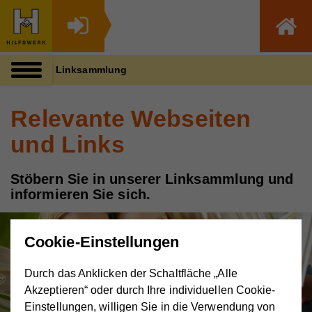
Zum Inhalt dieser Seite
Zur Navigation
Zum Footer dieser Seite
Linksammlung
Relevante Webseiten
und Links
Stöbern Sie in unserer Linksammlung und
informieren Sie sich.
Cookie-Einstellungen
Durch das Anklicken der Schaltfläche „Alle
Akzeptieren“ oder durch Ihre individuellen Cookie-
Einstellungen, willigen Sie in die Verwendung von