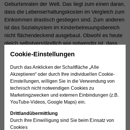
Geburtenraten der Welt. Das liegt zum einen daran,
dass die Lebenserhaltungskosten im Vergleich zum
Einkommen drastisch gestiegen sind. Zum anderen
ist das Sozialsystem im Kinderbetreuungsbereich
nicht flächendeckend ausgebaut. Obwohl es heute
gleich selbstverständlich wie notwendig ist, dass
beide Elternteile arbeiten gehen, ist das
Cookie-Einstellungen
Kinderbetreuungssystem für die jüngsten Kinder
lange Zeit nicht mitgewachsen.
Durch das Anklicken der Schaltfläche „Alle
Akzeptieren“ oder durch Ihre individuellen Cookie-
Einstellungen, willigen Sie in die Verwendung von
Kein verpflichtendes Kindergartenjahr
technisch nicht notwendigen Cookies zu
Marketingzwecken und externen Einbindungen (z.B.
Bei der Geburt eines Kindes hat die Mutter
YouTube-Videos, Google Maps) ein.
Anspruch auf insgesamt fünf Monate Mutterschutz.
Danach können Eltern noch elf Monate daheim
Drittlandübermittlung
Durch Ihre Einwilligung sind Sie beim Einsatz von
bleiben, bei 30% des Gehalts. Es gibt keinen
Cookies
Anspruch auf Elternteilzeit. Somit steigen viele